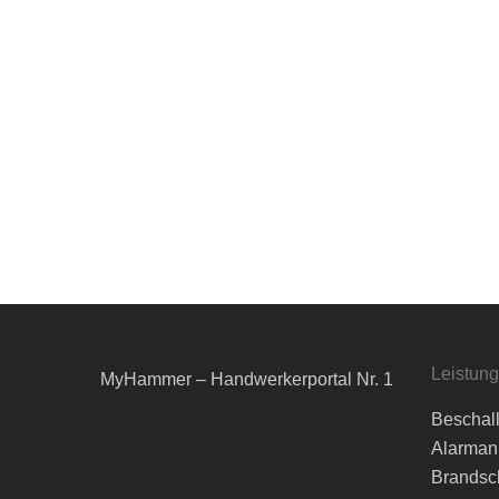
Leistun
MyHammer – Handwerkerportal Nr. 1
Beschal
Alarman
Brandsc