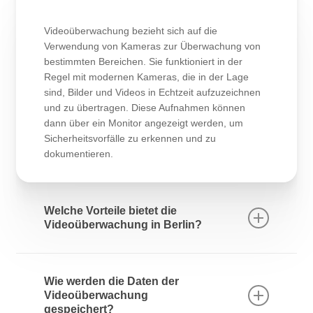
Videoüberwachung bezieht sich auf die
Verwendung von Kameras zur Überwachung von
bestimmten Bereichen. Sie funktioniert in der
Regel mit modernen Kameras, die in der Lage
sind, Bilder und Videos in Echtzeit aufzuzeichnen
und zu übertragen. Diese Aufnahmen können
dann über ein Monitor angezeigt werden, um
Sicherheitsvorfälle zu erkennen und zu
dokumentieren.
Welche Vorteile bietet die
Videoüberwachung in Berlin?
Die Videoüberwachung in Berlin bietet zahlreiche
Vorteile, wie die Erhöhung der Sicherheit in
Wie werden die Daten der
öffentlichen und privaten Räumen. Durch die
Videoüberwachung
Installation von IP-Kameras können Unternehmen
gespeichert?