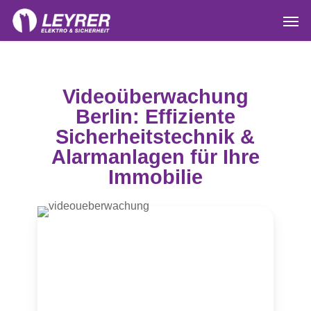
Skip
Men
to
main
content
Videoüberwachung
Berlin: Effiziente
Sicherheitstechnik &
Alarmanlagen für Ihre
Immobilie